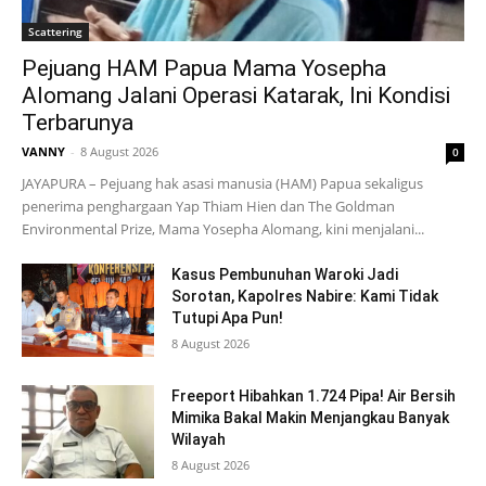
Scattering
Pejuang HAM Papua Mama Yosepha
Alomang Jalani Operasi Katarak, Ini Kondisi
Terbarunya
VANNY
-
8 August 2026
0
JAYAPURA – Pejuang hak asasi manusia (HAM) Papua sekaligus
penerima penghargaan Yap Thiam Hien dan The Goldman
Environmental Prize, Mama Yosepha Alomang, kini menjalani...
Kasus Pembunuhan Waroki Jadi
Sorotan, Kapolres Nabire: Kami Tidak
Tutupi Apa Pun!
8 August 2026
Freeport Hibahkan 1.724 Pipa! Air Bersih
Mimika Bakal Makin Menjangkau Banyak
Wilayah
8 August 2026