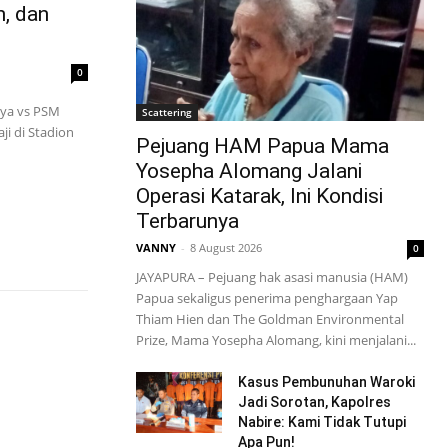
n, dan
0
aya vs PSM
Scattering
ji di Stadion
Pejuang HAM Papua Mama
Yosepha Alomang Jalani
Operasi Katarak, Ini Kondisi
Terbarunya
VANNY
-
8 August 2026
0
JAYAPURA – Pejuang hak asasi manusia (HAM)
Papua sekaligus penerima penghargaan Yap
Thiam Hien dan The Goldman Environmental
Prize, Mama Yosepha Alomang, kini menjalani...
Kasus Pembunuhan Waroki
Jadi Sorotan, Kapolres
Nabire: Kami Tidak Tutupi
Apa Pun!