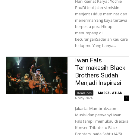
Hari Kiamat Karya : Yochie
PhuDi tepi jalan si miskin
menjerit Hidup meminta dan
menerima Yang kaya tertawa
berpesta pora Hidup
menumpang di
kecuranganSadarlah kau cara
hidupmu Yang hanya...
Iwan Fals :
Terimakasih Black
Brothers Sudah
Menjadi Inspirasi
MARCEL ATIAN
-
Headlines
6 May 2024
0
Jakarta, Mambruks.com-
Musisi dan penyanyi Iwan
Fals tampil memukau di acara
Konser 'Tribute to Black
Brohters' pada Sabtu (4/5)