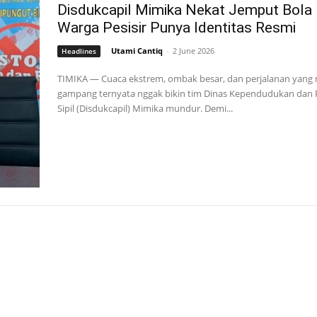
Disdukcapil Mimika Nekat Jemput Bola
Warga Pesisir Punya Identitas Resmi
Utami Cantiq
-
2 June 2026
Headlines
TIMIKA — Cuaca ekstrem, ombak besar, dan perjalanan yang
gampang ternyata nggak bikin tim Dinas Kependudukan dan 
Sipil (Disdukcapil) Mimika mundur. Demi...