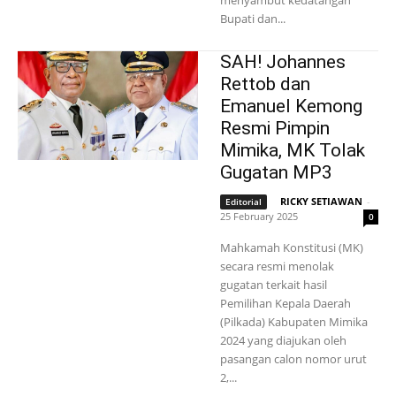
menyambut kedatangan
Bupati dan...
SAH! Johannes
Rettob dan
Emanuel Kemong
Resmi Pimpin
Mimika, MK Tolak
Gugatan MP3
RICKY SETIAWAN
-
Editorial
25 February 2025
0
Mahkamah Konstitusi (MK)
secara resmi menolak
gugatan terkait hasil
Pemilihan Kepala Daerah
(Pilkada) Kabupaten Mimika
2024 yang diajukan oleh
pasangan calon nomor urut
2,...