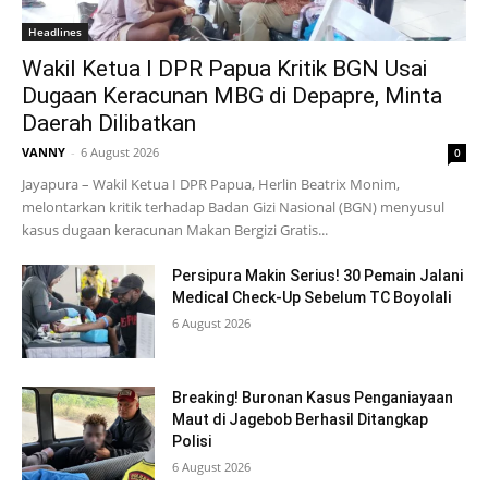
Headlines
Wakil Ketua I DPR Papua Kritik BGN Usai
Dugaan Keracunan MBG di Depapre, Minta
Daerah Dilibatkan
VANNY
-
6 August 2026
0
Jayapura – Wakil Ketua I DPR Papua, Herlin Beatrix Monim,
melontarkan kritik terhadap Badan Gizi Nasional (BGN) menyusul
kasus dugaan keracunan Makan Bergizi Gratis...
Persipura Makin Serius! 30 Pemain Jalani
Medical Check-Up Sebelum TC Boyolali
6 August 2026
Breaking! Buronan Kasus Penganiayaan
Maut di Jagebob Berhasil Ditangkap
Polisi
6 August 2026