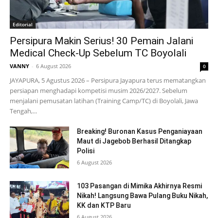
Editorial
Persipura Makin Serius! 30 Pemain Jalani
Medical Check-Up Sebelum TC Boyolali
VANNY
-
6 August 2026
0
JAYAPURA, 5 Agustus 2026 – Persipura Jayapura terus mematangkan
persiapan menghadapi kompetisi musim 2026/2027. Sebelum
menjalani pemusatan latihan (Training Camp/TC) di Boyolali, Jawa
Tengah,...
Breaking! Buronan Kasus Penganiayaan
Maut di Jagebob Berhasil Ditangkap
Polisi
6 August 2026
103 Pasangan di Mimika Akhirnya Resmi
Nikah! Langsung Bawa Pulang Buku Nikah,
KK dan KTP Baru
6 August 2026